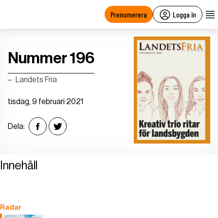
main
content
Prenumerera
Logga in
Nummer 196
Landets Fria
tisdag, 9 februari 2021
Dela:
Innehåll
Radar