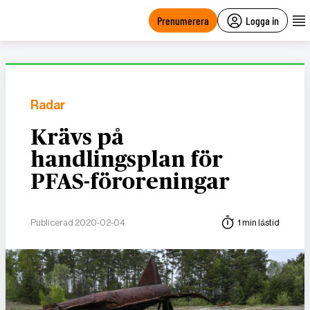
main
content
Prenumerera
Logga in
Radar
Krävs på
handlingsplan för
PFAS-föroreningar
Publicerad 2020-02-04
1 min lästid