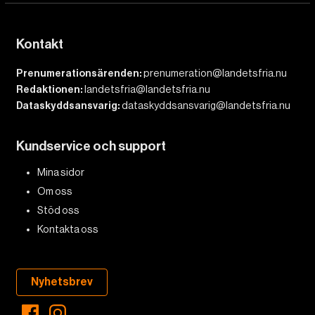
Kontakt
Prenumerationsärenden:
prenumeration@landetsfria.nu
Redaktionen:
landetsfria@landetsfria.nu
Dataskyddsansvarig:
dataskyddsansvarig@landetsfria.nu
Kundservice och support
Mina sidor
Om oss
Stöd oss
Kontakta oss
Nyhetsbrev