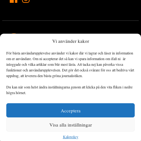
Vi använder kakor
För bästa användarupplevelse använder vi kakor där vi lagrar och läser in information
Landets Fria Tidning är en nyhetstidning med bred bevakning av
om er användare. Om ni accepterar det så kan vi spara information om ifall ni är
det viktigaste som händer lokalt och globalt och med fokus på
inloggade och vilka artiklar som blir mest lästa. Att tacka nej kan påverka vissa
funktioner och användarupplevelsen. Det gör det också svårare för oss att bedriva vårt
omställningsrörelsen. En omställning till ett hållbart samhälle går
uppdrag, att leverera den bästa gröna journalistiken.
både via starka och lika rättigheter för alla människor, minskade
ekonomiska och sociala klyftor, samt utrymme för allt levande att
Du kan när som helst ändra inställningarna genom att klicka på den vita fliken i nedre
utvecklas och frodas.
högra hörnet.
Acceptera
Personuppgiftsbehandling och cookies
Sidkarta
Visa alla inställningar
© 2014–2026 Landets Fria
Kakpolicy