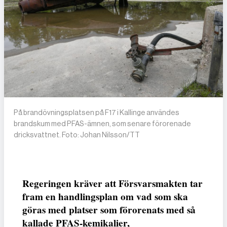
På brandövningsplatsen på F17 i Kallinge användes
brandskum med PFAS-ämnen, som senare förorenade
dricksvattnet. Foto: Johan Nilsson/TT
Regeringen kräver att Försvarsmakten tar
fram en handlingsplan om vad som ska
göras med platser som förorenats med så
kallade PFAS-kemikalier,