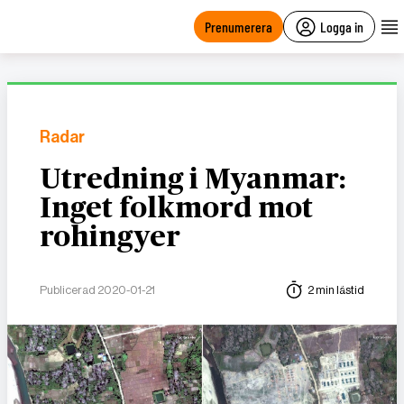
main
content
Prenumerera
Logga in
Radar
Utredning i Myanmar:
Inget folkmord mot
rohingyer
Publicerad 2020-01-21
2 min lästid