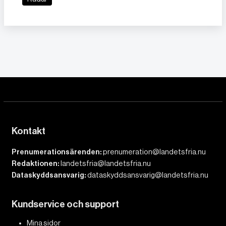
Kontakt
Prenumerationsärenden:
prenumeration@landetsfria.nu
Redaktionen:
landetsfria@landetsfria.nu
Dataskyddsansvarig:
dataskyddsansvarig@landetsfria.nu
Kundservice och support
Mina sidor