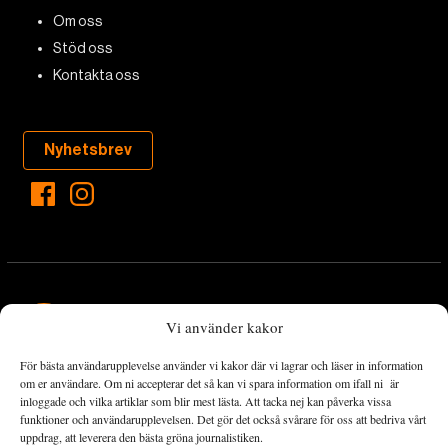
Om oss
Stöd oss
Kontakta oss
Nyhetsbrev
Vi använder kakor
För bästa användarupplevelse använder vi kakor där vi lagrar och läser in information
Landets Fria Tidning är en nyhetstidning med bred bevakning av
om er användare. Om ni accepterar det så kan vi spara information om ifall ni är
det viktigaste som händer lokalt och globalt och med fokus på
inloggade och vilka artiklar som blir mest lästa. Att tacka nej kan påverka vissa
funktioner och användarupplevelsen. Det gör det också svårare för oss att bedriva vårt
omställningsrörelsen. En omställning till ett hållbart samhälle går
uppdrag, att leverera den bästa gröna journalistiken.
både via starka och lika rättigheter för alla människor, minskade