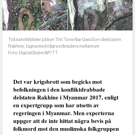
Två satellitbilder på byn Thit Tone Nar Gwa Son i delstaten
Rakhine, tagna med några månaders mellanrum.
Foto: DigitalGlobe/AP/TT
Det var krigsbrott som begicks mot
befolkningen i den konfliktdrabbade
delstaten Rakhine i Myanmar 2017, enligt
en expertgrupp som har utsetts av
regeringen i Myanmar. Men experterna
uppger att de inte hittat några bevis på
folkmord mot den muslimska folkgruppen