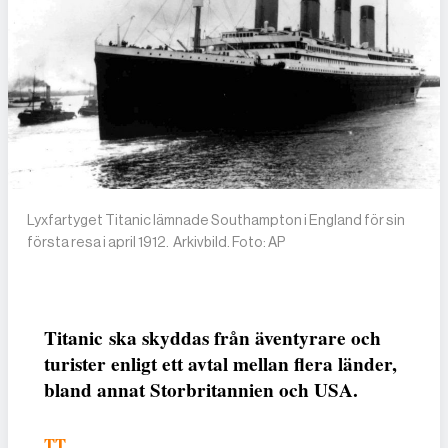
Lyxfartyget Titanic lämnade Southampton i England för sin
första resa i april 1912. Arkivbild. Foto: AP
Titanic ska skyddas från äventyrare och
turister enligt ett avtal mellan flera länder,
bland annat Storbritannien och USA.
TT