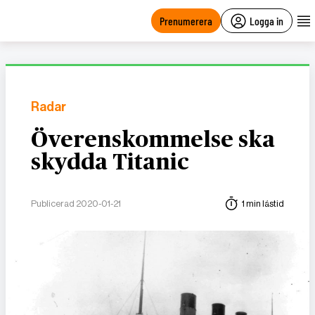
main
content
Prenumerera
Logga in
Radar
Överenskommelse ska
skydda Titanic
Publicerad 2020-01-21
1 min lästid