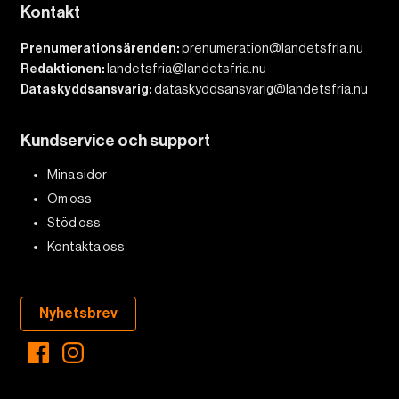
Kontakt
Prenumerationsärenden:
prenumeration@landetsfria.nu
Redaktionen:
landetsfria@landetsfria.nu
Dataskyddsansvarig:
dataskyddsansvarig@landetsfria.nu
Kundservice och support
Mina sidor
Om oss
Stöd oss
Kontakta oss
Nyhetsbrev