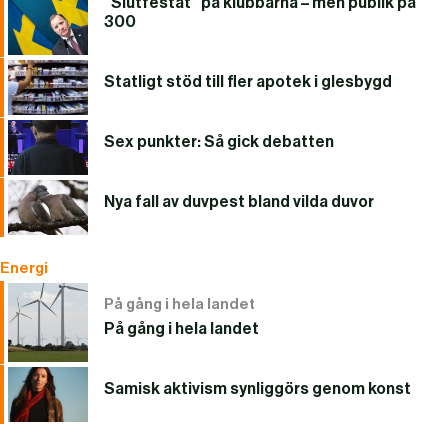
”Slutfestat” på klubbarna – men publik på
300
Statligt stöd till fler apotek i glesbygd
Sex punkter: Så gick debatten
Nya fall av duvpest bland vilda duvor
Energi
På gång i hela landet
På gång i hela landet
Samisk aktivism synliggörs genom konst