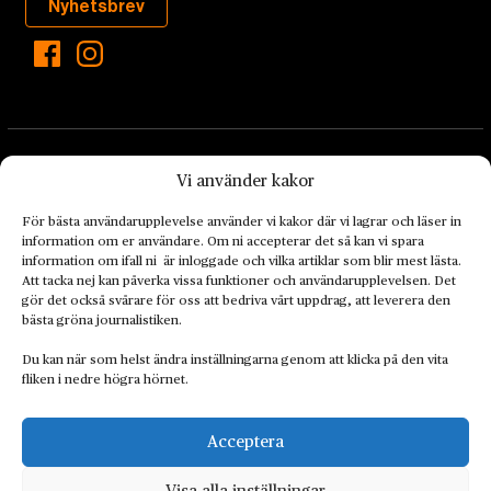
Nyhetsbrev
Vi använder kakor
För bästa användarupplevelse använder vi kakor där vi lagrar och läser in
information om er användare. Om ni accepterar det så kan vi spara
Landets Fria Tidning är en nyhetstidning med bred bevakning av
information om ifall ni är inloggade och vilka artiklar som blir mest lästa.
det viktigaste som händer lokalt och globalt och med fokus på
Att tacka nej kan påverka vissa funktioner och användarupplevelsen. Det
omställningsrörelsen. En omställning till ett hållbart samhälle går
gör det också svårare för oss att bedriva vårt uppdrag, att leverera den
bästa gröna journalistiken.
både via starka och lika rättigheter för alla människor, minskade
ekonomiska och sociala klyftor, samt utrymme för allt levande att
Du kan när som helst ändra inställningarna genom att klicka på den vita
utvecklas och frodas.
fliken i nedre högra hörnet.
Acceptera
Personuppgiftsbehandling och cookies
Sidkarta