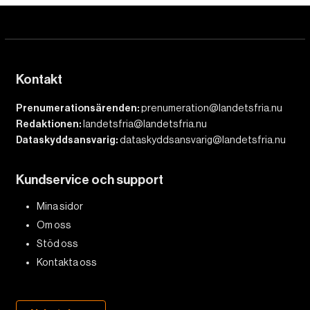
Kontakt
Prenumerationsärenden:
prenumeration@landetsfria.nu
Redaktionen:
landetsfria@landetsfria.nu
Dataskyddsansvarig:
dataskyddsansvarig@landetsfria.nu
Kundservice och support
Mina sidor
Om oss
Stöd oss
Kontakta oss