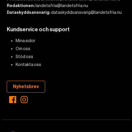
Redaktionen:
landetsfria@landetsfria.nu
Dataskyddsansvarig:
dataskyddsansvarig@landetsfria.nu
Kundservice och support
Mina sidor
Om oss
Stöd oss
Kontakta oss
Nyhetsbrev