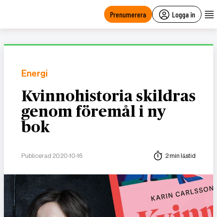
main
content
Prenumerera
Logga in
Energi
Kvinnohistoria skildras
genom föremål i ny
bok
Publicerad 2020-10-16
2 min lästid