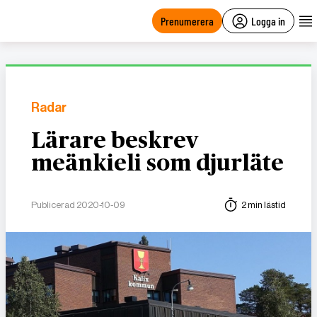
main
content
Prenumerera
Logga in
Radar
Lärare beskrev
meänkieli som djurläte
Publicerad 2020-10-09
2 min lästid