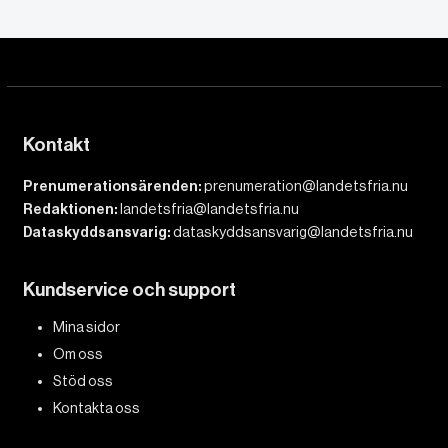
Kontakt
Prenumerationsärenden:
prenumeration@landetsfria.nu
Redaktionen:
landetsfria@landetsfria.nu
Dataskyddsansvarig:
dataskyddsansvarig@landetsfria.nu
Kundservice och support
Mina sidor
Om oss
Stöd oss
Kontakta oss