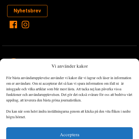
Nyhetsbrev
Vi använder kakor
För bästa användarupplevelse använder vi kakor där vi lagrar och läser in information
Landets Fria Tidning är en nyhetstidning med bred bevakning av
om er användare. Om ni accepterar det så kan vi spara information om ifall ni är
det viktigaste som händer lokalt och globalt och med fokus på
inloggade och vilka artiklar som blir mest lästa. Att tacka nej kan påverka vissa
funktioner och användarupplevelsen. Det gör det också svårare för oss att bedriva vårt
omställningsrörelsen. En omställning till ett hållbart samhälle går
uppdrag, att leverera den bästa gröna journalistiken.
både via starka och lika rättigheter för alla människor, minskade
ekonomiska och sociala klyftor, samt utrymme för allt levande att
Du kan när som helst ändra inställningarna genom att klicka på den vita fliken i nedre
utvecklas och frodas.
högra hörnet.
Acceptera