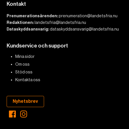
Kontakt
Prenumerationsärenden:
prenumeration@landetsfria.nu
Redaktionen:
landetsfria@landetsfria.nu
Dataskyddsansvarig:
dataskyddsansvarig@landetsfria.nu
Kundservice och support
Mina sidor
Om oss
Stöd oss
Kontakta oss
Nyhetsbrev