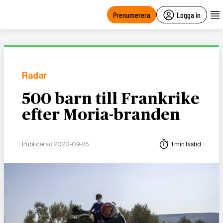
main
content
Prenumerera
Logga in
Radar
500 barn till Frankrike
efter Moria-branden
Publicerad 2020-09-25
1 min lästid