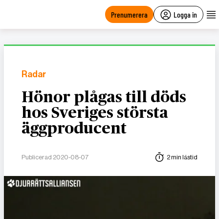
main
content
Prenumerera
Logga in
Radar
Hönor plågas till döds
hos Sveriges största
äggproducent
Publicerad 2020-08-07
2 min lästid