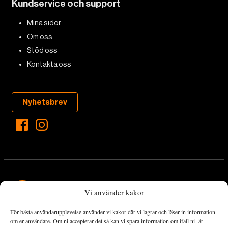
Kundservice och support
Mina sidor
Om oss
Stöd oss
Kontakta oss
Nyhetsbrev
Vi använder kakor
För bästa användarupplevelse använder vi kakor där vi lagrar och läser in information
Landets Fria Tidning är en nyhetstidning med bred bevakning av
om er användare. Om ni accepterar det så kan vi spara information om ifall ni är