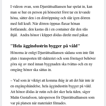
I videon ovan, som Djurrättsalliansen har spelat in, kan
man se hur en person på hönseriet först tar en levande
höna, sätter den i en dörröppning och slår igen dörren
med full kraft. När dörren öppnas flaxar hönan
fortfarande, den kastas då i en container där den slås
ihjäl. Andra hönor i klippet dödas direkt med påkar.
"Hela äggindustrin bygger på våld"
Hönorna är enligt Djurrättsalliansen sådana som inte fått
plats i transporten till slakteriet och som företaget behöver
göra sig av med innan byggnaden ska tvättas och en ny
omgång hönor ska sättas in.
– Vad som är viktigt att komma ihåg är att det här inte är
en engångshändelse, hela äggindustrin bygger på våld.
Att hönor dödas är rutin och det sker hela tiden, säger
Malin Gustafsson, talesperson för Djurrättsalliansen som
var på platsen när materialet filmades.