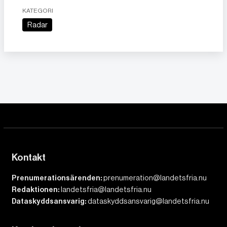
KATEGORI
Radar
Kontakt
Prenumerationsärenden:
prenumeration@landetsfria.nu
Redaktionen:
landetsfria@landetsfria.nu
Dataskyddsansvarig:
dataskyddsansvarig@landetsfria.nu