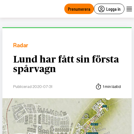
main
content
Prenumerera
Logga in
Radar
Lund har fått sin första
spårvagn
Publicerad 2020-07-31
1 min lästid