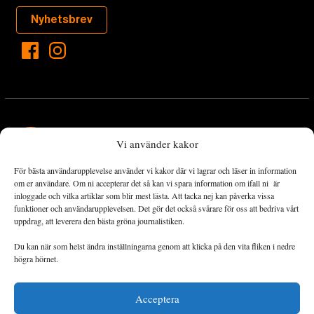
Nyhetsbrev
Vi använder kakor
För bästa användarupplevelse använder vi kakor där vi lagrar och läser in information
Landets Fria Tidning är en nyhetstidning med bred bevakning av
om er användare. Om ni accepterar det så kan vi spara information om ifall ni är
det viktigaste som händer lokalt och globalt och med fokus på
inloggade och vilka artiklar som blir mest lästa. Att tacka nej kan påverka vissa
funktioner och användarupplevelsen. Det gör det också svårare för oss att bedriva vårt
omställningsrörelsen. En omställning till ett hållbart samhälle går
uppdrag, att leverera den bästa gröna journalistiken.
både via starka och lika rättigheter för alla människor, minskade
ekonomiska och sociala klyftor, samt utrymme för allt levande att
Du kan när som helst ändra inställningarna genom att klicka på den vita fliken i nedre
utvecklas och frodas.
högra hörnet.
Acceptera