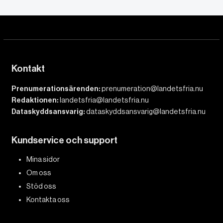
Kontakt
Prenumerationsärenden:
prenumeration@landetsfria.nu
Redaktionen:
landetsfria@landetsfria.nu
Dataskyddsansvarig:
dataskyddsansvarig@landetsfria.nu
Kundservice och support
Mina sidor
Om oss
Stöd oss
Kontakta oss