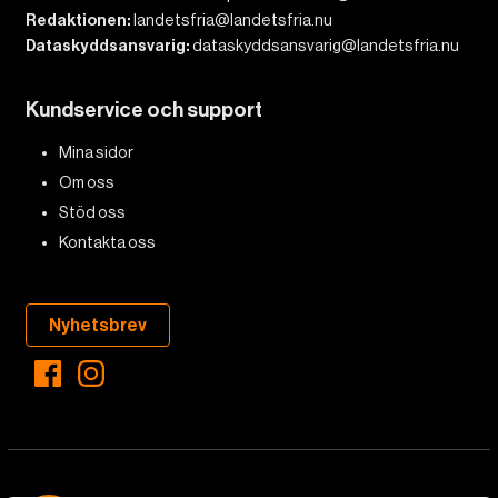
Redaktionen:
landetsfria@landetsfria.nu
Dataskyddsansvarig:
dataskyddsansvarig@landetsfria.nu
Kundservice och support
Mina sidor
Om oss
Stöd oss
Kontakta oss
Nyhetsbrev