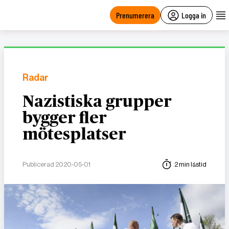
main
content
Prenumerera
Logga in
Radar
Nazistiska grupper
bygger fler
mötesplatser
Publicerad 2020-05-01
2 min lästid