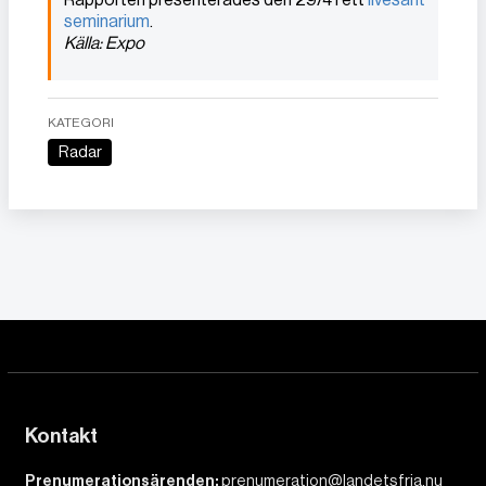
seminarium
.
Källa: Expo
KATEGORI
Radar
Kontakt
Prenumerationsärenden:
prenumeration@landetsfria.nu