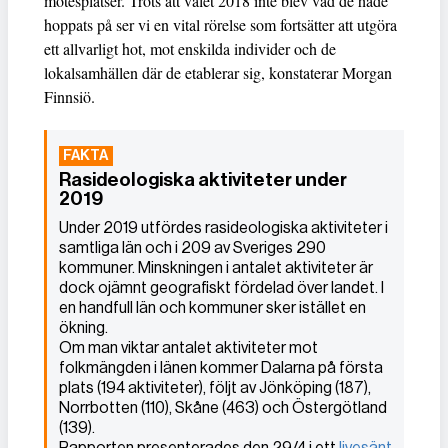
mötesplatser. Trots att valet 2018 inte blev vad de hade
hoppats på ser vi en vital rörelse som fortsätter att utgöra
ett allvarligt hot, mot enskilda individer och de
lokalsamhällen där de etablerar sig, konstaterar Morgan
Finnsiö.
Rasideologiska aktiviteter under
2019
Under 2019 utfördes rasideologiska aktiviteter i
samtliga län och i 209 av Sveriges 290
kommuner. Minskningen i antalet aktiviteter är
dock ojämnt geografiskt fördelad över landet. I
en handfull län och kommuner sker istället en
ökning.
Om man viktar antalet aktiviteter mot
folkmängden i länen kommer Dalarna på första
plats (194 aktiviteter), följt av Jönköping (187),
Norrbotten (110), Skåne (463) och Östergötland
(139).
Rapporten presenterades den 29/4 i ett
livesänt