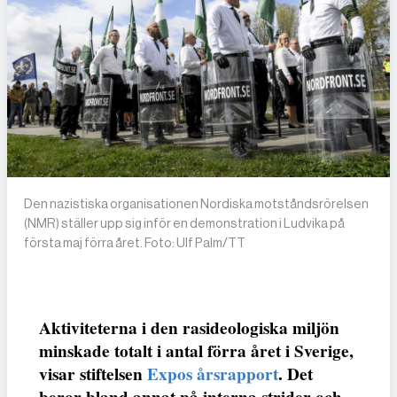
Den nazistiska organisationen Nordiska motståndsrörelsen
(NMR) ställer upp sig inför en demonstration i Ludvika på
första maj förra året. Foto: Ulf Palm/TT
Aktiviteterna i den rasideologiska miljön
minskade totalt i antal förra året i Sverige,
visar stiftelsen
Expos årsrapport
. Det