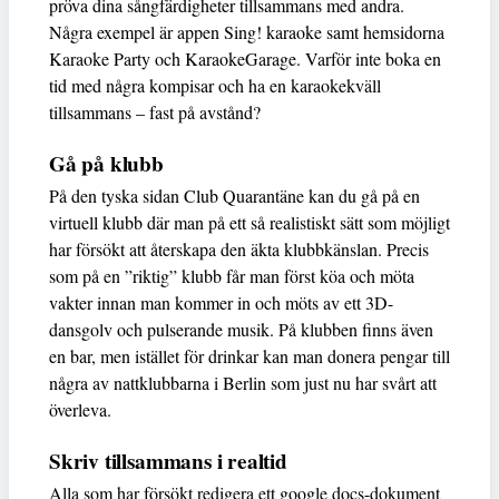
pröva dina sångfärdigheter tillsammans med andra.
Några exempel är appen Sing! karaoke samt hemsidorna
Karaoke Party och KaraokeGarage. Varför inte boka en
tid med några kompisar och ha en karaokekväll
tillsammans – fast på avstånd?
Gå på klubb
På den tyska sidan Club Quarantäne kan du gå på en
virtuell klubb där man på ett så realistiskt sätt som möjligt
har försökt att återskapa den äkta klubbkänslan. Precis
som på en ”riktig” klubb får man först köa och möta
vakter innan man kommer in och möts av ett 3D-
dansgolv och pulserande musik. På klubben finns även
en bar, men istället för drinkar kan man donera pengar till
några av nattklubbarna i Berlin som just nu har svårt att
överleva.
Skriv tillsammans i realtid
Alla som har försökt redigera ett google docs-dokument