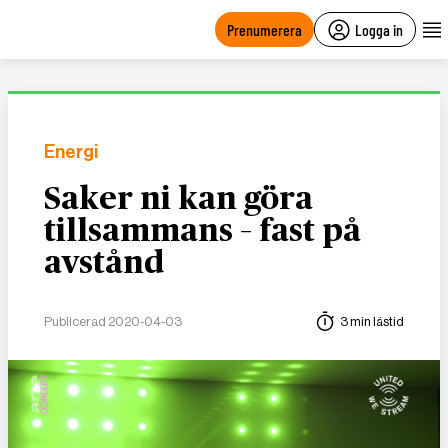
main
content
Prenumerera
Logga in
Energi
Saker ni kan göra
tillsammans – fast på
avstånd
Publicerad 2020-04-03
3 min lästid