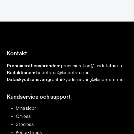
Kontakt
Prenumerationsärenden:
prenumeration@landetsfria.nu
Redaktionen:
landetsfria@landetsfria.nu
Dataskyddsansvarig:
dataskyddsansvarig@landetsfria.nu
Kundservice och support
Mina sidor
Om oss
Stöd oss
Kontakta oss