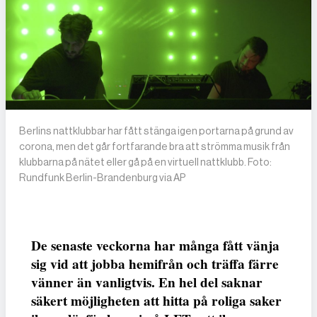
Berlins nattklubbar har fått stänga igen portarna på grund av
corona, men det går fortfarande bra att strömma musik från
klubbarna på nätet eller gå på en virtuell nattklubb. Foto:
Rundfunk Berlin-Brandenburg via AP
De senaste veckorna har många fått vänja
sig vid att jobba hemifrån och träffa färre
vänner än vanligtvis. En hel del saknar
säkert möjligheten att hitta på roliga saker