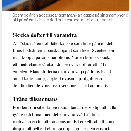
Scentee är en accessoar som man kan koppla på sin smartphone f
att på så sätt skicka dofter till varandra. Foto: Engadget.
Skicka dofter till varandra
Att ”skicka” en doft låter kanske som hitte-på men det
finns faktiskt en japansk apparat som heter Scentee som
man koppla på sin smartphone. När en kompis skickar
ett meddelande så utsöndras en viss doft ur ett hål i
enheten. Bland dofterna man kan välja på finns bland
annat kaffe, curry, äpple, kokosnöt, jordgubbe och – i
den limitierade koreanska versionen – bakad potatis.
Träna tillsammans
För den som sitter länge i karantän är det viktigt att hålla
igång och träna, men det kan vara svårt att hitta
motivationen till att träna ensam. Ett enkelt sätt att träna
ihop är att helt enkelt ringa upp någon via videosamtal