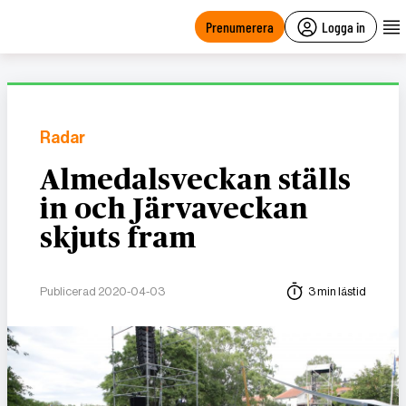
main
content
Prenumerera
Logga in
Radar
Almedalsveckan ställs
in och Järvaveckan
skjuts fram
Publicerad 2020-04-03
3 min lästid