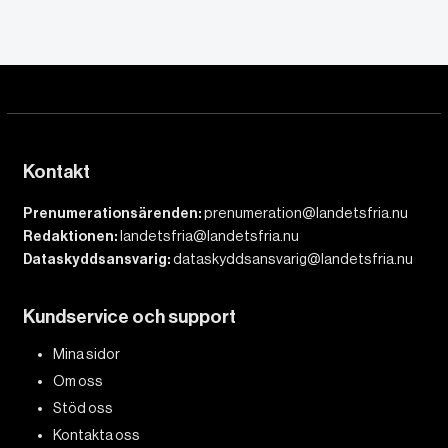
Kontakt
Prenumerationsärenden:
prenumeration@landetsfria.nu
Redaktionen:
landetsfria@landetsfria.nu
Dataskyddsansvarig:
dataskyddsansvarig@landetsfria.nu
Kundservice och support
Mina sidor
Om oss
Stöd oss
Kontakta oss