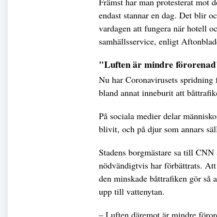
Främst har man protesterat mot 
endast stannar en dag. Det blir oc
vardagen att fungera när hotell o
samhällsservice, enligt Aftonblad
"Luften är mindre förorenad
Nu har Coronavirusets spridning fö
bland annat inneburit att båttrafi
På sociala medier delar människor
blivit, och på djur som annars säl
Stadens borgmästare sa till CNN at
nödvändigtvis har förbättrats. Att
den minskade båttrafiken gör så 
upp till vattenytan.
– Luften däremot är mindre förore