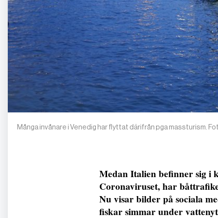
Många invånare i Venedig har flyttat därifrån pga massturism. 
Medan Italien befinner sig i
Coronaviruset, har båttrafik
Nu visar bilder på sociala me
fiskar simmar under vattenyt