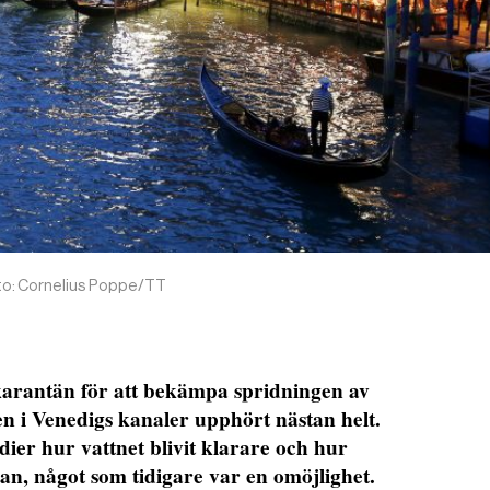
Foto: Cornelius Poppe/TT
 karantän för att bekämpa spridningen av
en i Venedigs kanaler upphört nästan helt.
dier hur vattnet blivit klarare och hur
an, något som tidigare var en omöjlighet.