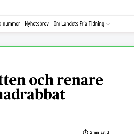
la nummer
Nyhetsbrev
Om Landets Fria Tidning
tten och renare
onadrabbat
2 min lästid