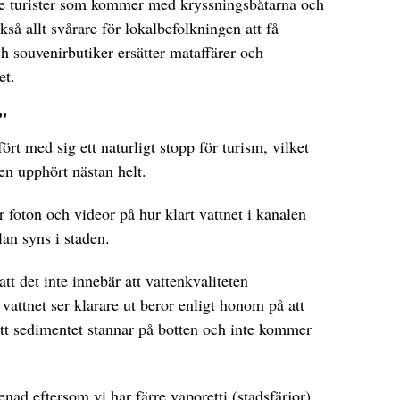
de turister som kommer med kryssningsbåtarna och
kså allt svårare för lokalbefolkningen att få
ch souvenirbutiker ersätter mataffärer och
et.
"
rt med sig ett naturligt stopp för turism, vilket
ken upphört nästan helt.
 foton och videor på hur klart vattnet i kanalen
lan syns i staden.
t det inte innebär att vattenkvaliteten
 vattnet ser klarare ut beror enligt honom på att
att sedimentet stannar på botten och inte kommer
nad eftersom vi har färre vaporetti (stadsfärjor)