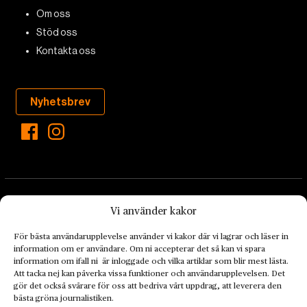
Om oss
Stöd oss
Kontakta oss
Nyhetsbrev
Vi använder kakor
För bästa användarupplevelse använder vi kakor där vi lagrar och läser in
information om er användare. Om ni accepterar det så kan vi spara
Landets Fria Tidning är en nyhetstidning med bred bevakning av
information om ifall ni är inloggade och vilka artiklar som blir mest lästa.
det viktigaste som händer lokalt och globalt och med fokus på
Att tacka nej kan påverka vissa funktioner och användarupplevelsen. Det
omställningsrörelsen. En omställning till ett hållbart samhälle går
gör det också svårare för oss att bedriva vårt uppdrag, att leverera den
bästa gröna journalistiken.
både via starka och lika rättigheter för alla människor, minskade