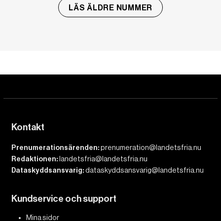
LÄS ÄLDRE NUMMER
Kontakt
Prenumerationsärenden:
prenumeration@landetsfria.nu
Redaktionen:
landetsfria@landetsfria.nu
Dataskyddsansvarig:
dataskyddsansvarig@landetsfria.nu
Kundservice och support
Mina sidor