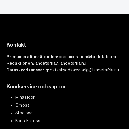
Kontakt
Prenumerationsärenden:
prenumeration@landetsfria.nu
Redaktionen:
landetsfria@landetsfria.nu
Dataskyddsansvarig:
dataskyddsansvarig@landetsfria.nu
Kundservice och support
Mina sidor
Om oss
Stöd oss
Kontakta oss