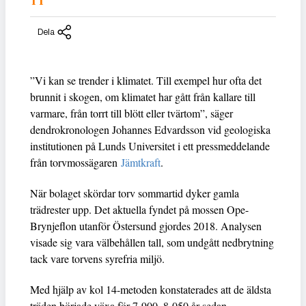
TT
Dela
”Vi kan se trender i klimatet. Till exempel hur ofta det
brunnit i skogen, om klimatet har gått från kallare till
varmare, från torrt till blött eller tvärtom”, säger
dendrokronologen Johannes Edvardsson vid geologiska
institutionen på Lunds Universitet i ett pressmeddelande
från torvmossägaren
Jämtkraft
.
När bolaget skördar torv sommartid dyker gamla
trädrester upp. Det aktuella fyndet på mossen Ope-
Brynjeflon utanför Östersund gjordes 2018. Analysen
visade sig vara välbehållen tall, som undgått nedbrytning
tack vare torvens syrefria miljö.
Med hjälp av kol 14-metoden konstaterades att de äldsta
träden började växa för 7 900–8 050 år sedan.