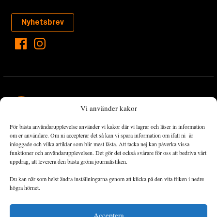
Nyhetsbrev
Vi använder kakor
För bästa användarupplevelse använder vi kakor där vi lagrar och läser in information
Landets Fria Tidning är en nyhetstidning med bred bevakning av
om er användare. Om ni accepterar det så kan vi spara information om ifall ni är
det viktigaste som händer lokalt och globalt och med fokus på
inloggade och vilka artiklar som blir mest lästa. Att tacka nej kan påverka vissa
funktioner och användarupplevelsen. Det gör det också svårare för oss att bedriva vårt
omställningsrörelsen. En omställning till ett hållbart samhälle går
uppdrag, att leverera den bästa gröna journalistiken.
både via starka och lika rättigheter för alla människor, minskade
ekonomiska och sociala klyftor, samt utrymme för allt levande att
Du kan när som helst ändra inställningarna genom att klicka på den vita fliken i nedre
utvecklas och frodas.
högra hörnet.
Acceptera