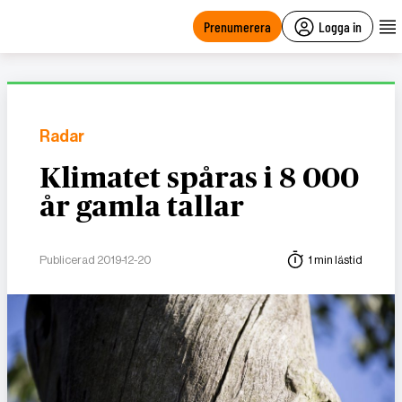
main
content
Prenumerera
Logga in
Radar
Klimatet spåras i 8 000
år gamla tallar
Publicerad 2019-12-20
1 min lästid