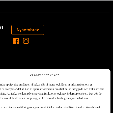
rt
Nyhetsbrev
Vi använder kakor
ndarupplevelse använder vi kakor där vi lagrar och läser in information om er
aste som händer
ni accepterar det så kan vi spara information om ifall ni är inloggade och vilka artiklar
ett hållbart
lästa. Att tacka nej kan påverka vissa funktioner och användarupplevelsen. Det gör det
för oss att bedriva vårt uppdrag, att leverera den bästa gröna journalistiken.
de ekonomiska
 helst ändra inställningarna genom att klicka på den vita fliken i nedre högra hörnet.