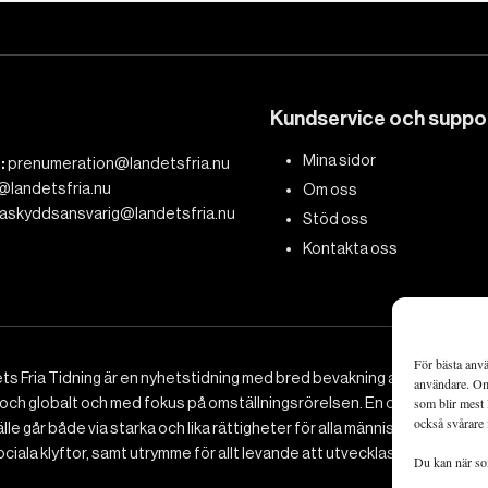
Kundservice och suppo
Mina sidor
:
prenumeration@landetsfria.nu
@landetsfria.nu
Om oss
askyddsansvarig@landetsfria.nu
Stöd oss
Kontakta oss
För bästa anvä
ts Fria Tidning är en nyhetstidning med bred bevakning av det viktig
användare. Om 
 och globalt och med fokus på omställningsrörelsen. En omställning till 
som blir mest 
också svårare 
le går både via starka och lika rättigheter för alla människor, minska
ciala klyftor, samt utrymme för allt levande att utvecklas och frodas.
Du kan när som