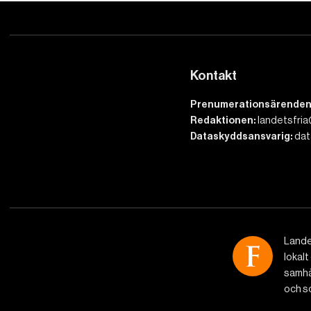
Kontakt
Prenumerationsärenden
Redaktionen:
landetsfria
Dataskyddsansvarig:
dat
Lande
lokalt
samhäl
och so