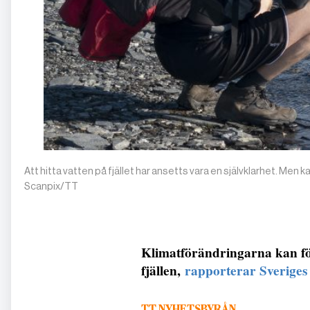
Att hitta vatten på fjället har ansetts vara en självklarhet. Men k
Scanpix/TT
Klimatförändringarna kan fö
fjällen,
rapporterar Sveriges
TT NYHETSBYRÅN