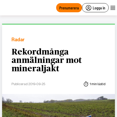
main
content
Prenumerera
Logga in
Radar
Rekordmånga
anmälningar mot
mineraljakt
Publicerad 2019-09-25
1 min lästid