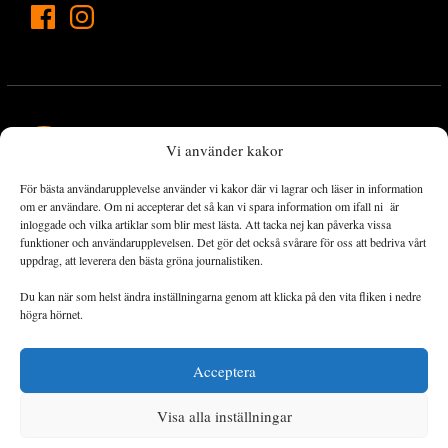
Vi använder kakor
För bästa användarupplevelse använder vi kakor där vi lagrar och läser in information
Landets Fria Tidning är en nyhetstidning med bred bevakning av
om er användare. Om ni accepterar det så kan vi spara information om ifall ni är
det viktigaste som händer lokalt och globalt och med fokus på
inloggade och vilka artiklar som blir mest lästa. Att tacka nej kan påverka vissa
funktioner och användarupplevelsen. Det gör det också svårare för oss att bedriva vårt
omställningsrörelsen. En omställning till ett hållbart samhälle går
uppdrag, att leverera den bästa gröna journalistiken.
både via starka och lika rättigheter för alla människor, minskade
ekonomiska och sociala klyftor, samt utrymme för allt levande att
Du kan när som helst ändra inställningarna genom att klicka på den vita fliken i nedre
utvecklas och frodas.
högra hörnet.
Acceptera
Personuppgiftsbehandling och cookies
Sidkarta
Visa alla inställningar
© 2014–2026 Landets Fria