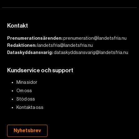
Kontakt
Prenumerationsärenden:
prenumeration@landetsfria.nu
Redaktionen:
landetsfria@landetsfria.nu
Dataskyddsansvarig:
dataskyddsansvarig@landetsfria.nu
Kundservice och support
Mina sidor
Om oss
Stöd oss
Kontakta oss
Nyhetsbrev