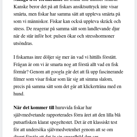
Kanske beror det på att fiskars ansiktsuttryck inte visar
smärta, men fiskar har samma sätt att uppleva smärta på
som vi människor. Fiskar kan också uppleva skräck och
stress. De reagerar på samma sätt som landlevande djur
när de står inför hot: pulsen ökar och stresshormoner
utsöndras.
I fiskarnas inre döljer sig mer än vad vi hittills förstått.
Frågan är om vi är smarta nog att förstå allt vad en fisk
förmår? Genom att googla går det att få upp fascinerande
filmer som visar fiskar som lär sig att simma slalom,
precis på samma sätt som det går att klickerträna med en
hund.
När det kommer till
huruvida fiskar har
självmedvetande rapporterades förra året att den lilla blå
putsarfisken klarat spegeltestet. Det är ett klassiskt test
för att undersöka självmedvetenhet genom att se om
djuret förstår att det är sin spegelbild den ser.