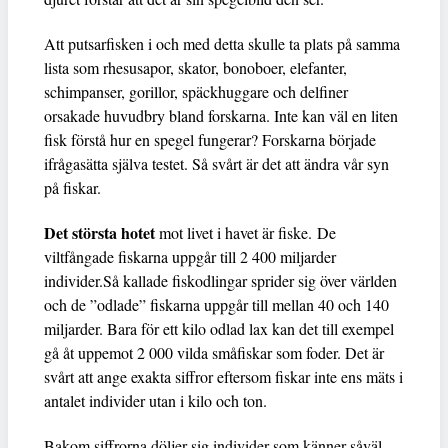
Att putsarfisken i och med detta skulle ta plats på samma
lista som rhesusapor, skator, bonoboer, elefanter,
schimpanser, gorillor, späckhuggare och delfiner
orsakade huvudbry bland forskarna. Inte kan väl en liten
fisk förstå hur en spegel fungerar? Forskarna började
ifrågasätta själva testet. Så svårt är det att ändra vår syn
på fiskar.
Det största hotet
mot livet i havet är fiske. De
viltfångade fiskarna uppgår till 2 400 miljarder
individer.Så kallade fiskodlingar sprider sig över världen
och de ”odlade” fiskarna uppgår till mellan 40 och 140
miljarder. Bara för ett kilo odlad lax kan det till exempel
gå åt uppemot 2 000 vilda småfiskar som foder. Det är
svårt att ange exakta siffror eftersom fiskar inte ens mäts i
antalet individer utan i kilo och ton.
Bakom siffrorna döljer sig individer som känner såväl