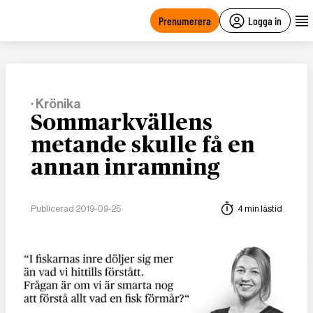
main
content
Prenumerera
Logga in
· Krönika
Sommarkvällens
metande skulle få en
annan inramning
Publicerad 2019-09-25
4 min lästid