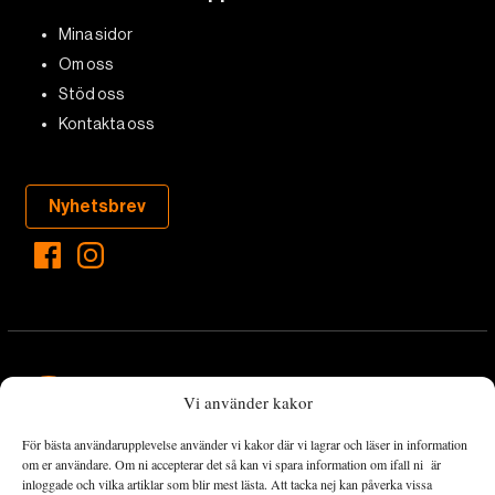
Mina sidor
Om oss
Stöd oss
Kontakta oss
Nyhetsbrev
Vi använder kakor
För bästa användarupplevelse använder vi kakor där vi lagrar och läser in information
Landets Fria Tidning är en nyhetstidning med bred bevakning av
om er användare. Om ni accepterar det så kan vi spara information om ifall ni är
det viktigaste som händer lokalt och globalt och med fokus på
inloggade och vilka artiklar som blir mest lästa. Att tacka nej kan påverka vissa