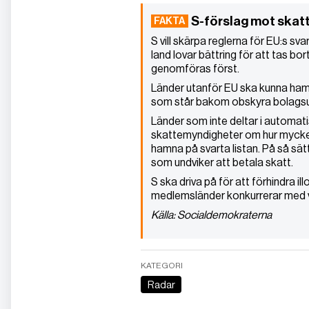
S-förslag mot skat
S vill skärpa reglerna för EU:s sva
land lovar bättring för att tas bor
genomföras först.
Länder utanför EU ska kunna hamn
som står bakom obskyra bolagsu
Länder som inte deltar i automat
skattemyndigheter om hur mycket 
hamna på svarta listan. På så sät
som undviker att betala skatt.
S ska driva på för att förhindra il
medlemsländer konkurrerar med 
Källa: Socialdemokraterna
KATEGORI
Radar