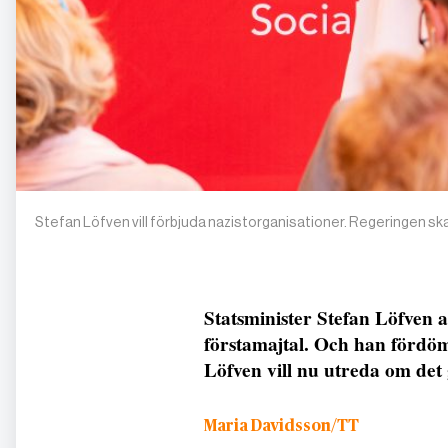
Stefan Löfven vill förbjuda nazistorganisationer. Regeringen sk
Statsminister Stefan Löfven 
förstamajtal. Och han fördöm
Löfven vill nu utreda om det 
Maria Davidsson/TT