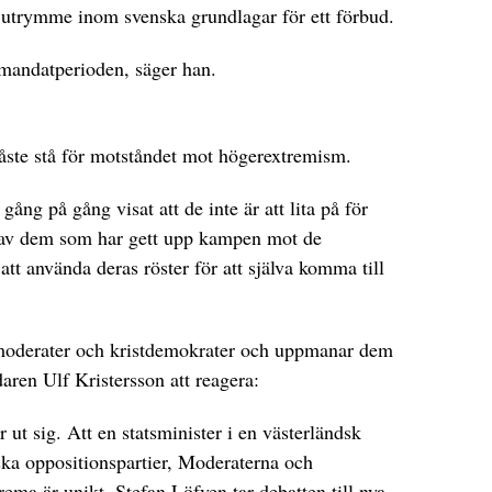
t utrymme inom svenska grundlagar för ett förbud.
 mandatperioden, säger han.
åste stå för motståndet mot högerextremism.
gång på gång visat att de inte är att lita på för
 av dem som har gett upp kampen mot de
tt använda deras röster för att själva komma till
la moderater och kristdemokrater och uppmanar dem
aren Ulf Kristersson att reagera:
t sig. ‪Att en statsminister i en västerländsk
ka oppositionspartier, Moderaterna och
ma är unikt. Stefan Löfven tar debatten till nya