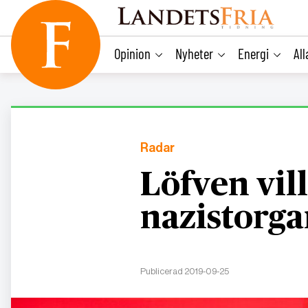
main
content
Opinion
Nyheter
Energi
Al
Radar
Löfven vil
nazistorga
Publicerad 2019-09-25