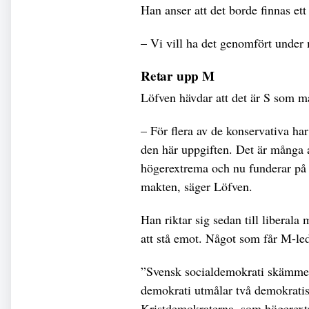
Han anser att det borde finnas et
– Vi vill ha det genomfört under
Retar upp M
Löfven hävdar att det är S som m
– För flera av de konservativa har 
den här uppgiften. Det är många
högerextrema och nu funderar på a
makten, säger Löfven.
Han riktar sig sedan till libera
att stå emot. Något som får M-led
”Svensk socialdemokrati skämmer u
demokrati utmålar två demokratis
Kristdemokraterna, som högerextre