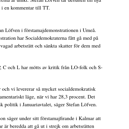
n i en kommentar till TT.
an Löfven i förstamajdemonstrationen i Umeå.
stration har Socialdemokraterna fått gå med på
agad arbetsrätt och sänkta skatter för dem med
C och L har mötts av kritik från LO-folk och S-
ör och vi levererar så mycket socialdemokratisk
rlamentariskt läge, när vi har 28,3 procent. Det
 politik i Januariavtalet, säger Stefan Löfven.
n säger under sitt förstamajfirande i Kalmar att
är beredda att gå ut i strejk om arbetsrätten