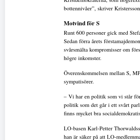
bottennivåer”, skriver Kristersso
Motvind för S
Runt 600 personer gick med Stef
Sedan förra årets förstamajdemon
svårsmälta kompromisser om försv
högre inkomster.
Överenskommelsen mellan S, MP, 
sympatisörer.
– Vi har en politik som vi står f
politik som det går i ett svårt pa
finns mycket bra socialdemokratisk
LO-basen Karl-Petter Thorwaldsso
han är säker på att LO-medlemmar 