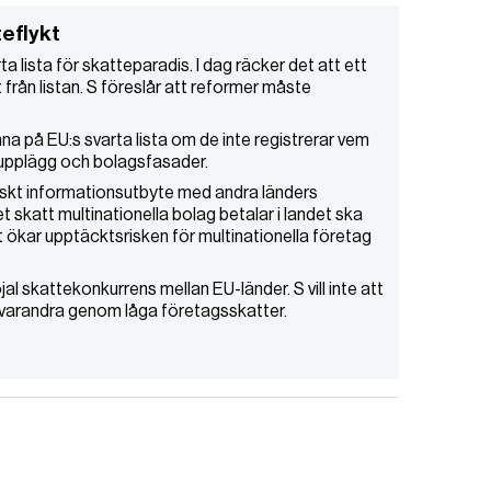
teflykt
rta lista för skatteparadis. I dag räcker det att ett
t från listan. S föreslår att reformer måste
a på EU:s svarta lista om de inte registrerar vem
pplägg och bolagsfasader.
iskt informationsutbyte med andra länders
skatt multinationella bolag betalar i landet ska
t ökar upptäcktsrisken för multinationella företag
lojal skattekonkurrens mellan EU-länder. S vill inte att
varandra genom låga företagsskatter.