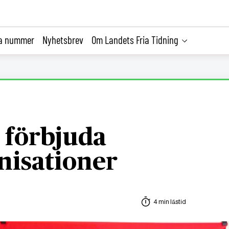
la nummer
Nyhetsbrev
Om Landets Fria Tidning
l förbjuda
nisationer
4 min lästid