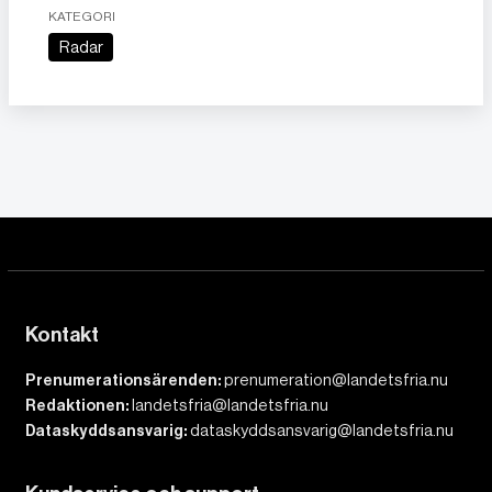
KATEGORI
Radar
Kontakt
Prenumerationsärenden:
prenumeration@landetsfria.nu
Redaktionen:
landetsfria@landetsfria.nu
Dataskyddsansvarig:
dataskyddsansvarig@landetsfria.nu