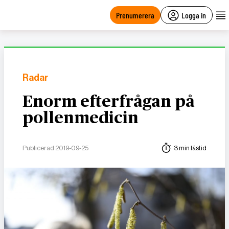
main
content
Prenumerera
Logga in
Radar
Enorm efterfrågan på
pollenmedicin
Publicerad 2019-09-25
3 min lästid