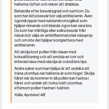
halterna i luften och risken att drabbas.
Behandla efter besvärsgrad och symtom. Du
som har lätta besvär bör välj antihistamin. Även
ögondroppar med natriumkromoglikat som
hjälper rinnande och kliande ögon kan vara bra.
Du som har måttliga eller svåra besvär från
näsan bör välja en antiinflammatorisk nässpray
och om inte det hjälper komplettera med
antihistamin.
Att skölja bort pollen från näsan med
koksaltlösning och att smörja en torr och
irriterad näsa med näsolja är också bra tips.
Andra saker som kan hjälpa är att undvika att
träna utomhus när halterna är som högst. Skölja
håret när du kommer in då pollen kan fastna i
håret och undvik att torka tvätt utomhus
eftersom pollen fastnar i tvätten.
Källa: Apoteket AB