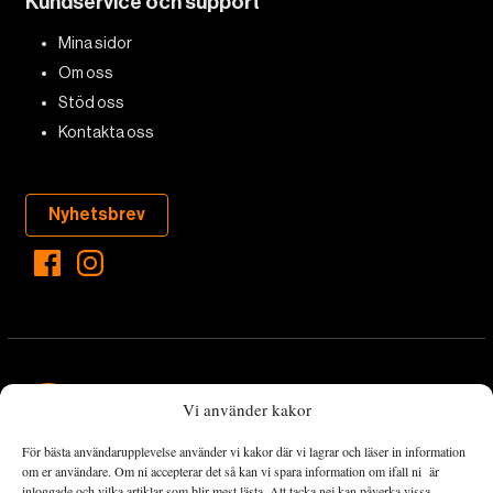
Kundservice och support
Mina sidor
Om oss
Stöd oss
Kontakta oss
Nyhetsbrev
Vi använder kakor
För bästa användarupplevelse använder vi kakor där vi lagrar och läser in information
Landets Fria Tidning är en nyhetstidning med bred bevakning av
om er användare. Om ni accepterar det så kan vi spara information om ifall ni är
det viktigaste som händer lokalt och globalt och med fokus på
inloggade och vilka artiklar som blir mest lästa. Att tacka nej kan påverka vissa